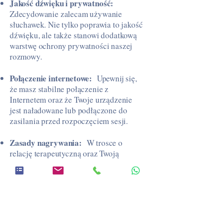
Jakość dźwięku i prywatność:
Zdecydowanie zalecam używanie
słuchawek. Nie tylko poprawia to jakość
dźwięku, ale także stanowi dodatkową
warstwę ochrony prywatności naszej
rozmowy.
Połączenie internetowe:
Upewnij się,
że masz stabilne połączenie z
Internetem oraz że Twoje urządzenie
jest naładowane lub podłączone do
zasilania przed rozpoczęciem sesji.
Zasady nagrywania:
W trosce o
relację terapeutyczną oraz Twoją
prywatność, sesje online nie mogą być
nagrywane przez żadną ze stron, pod
żadnym pozorem.
Kwestie techniczne i płatności