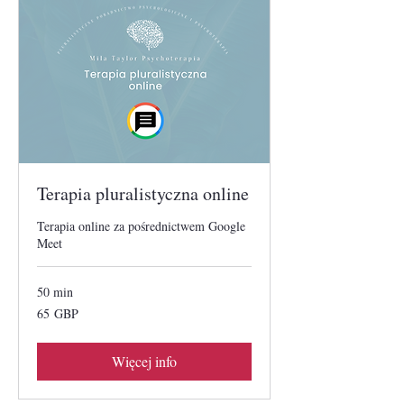
Terapia pluralistyczna online
Terapia online za pośrednictwem Google
Meet
50 min
65
65 GBP
funtów
szterlingów
Więcej info