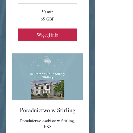
50 min
65
65 GBP
funtów
szterlingów
Więcej info
Poradnictwo w Stirling
Poradnictwo osobiste w Stirling,
FK8