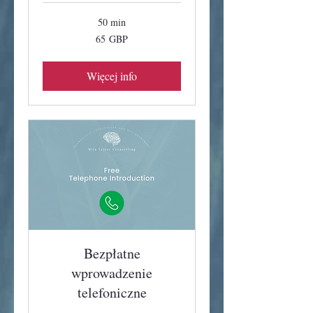
50 min
65
65 GBP
funtów
szterlingów
Więcej info
Bezpłatne
wprowadzenie
telefoniczne