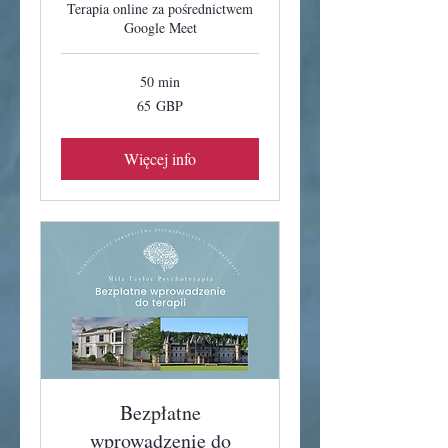
Terapia online za pośrednictwem
Google Meet
50 min
65
65 GBP
funtów
szterlingów
Więcej info
Bezpłatne
wprowadzenie do