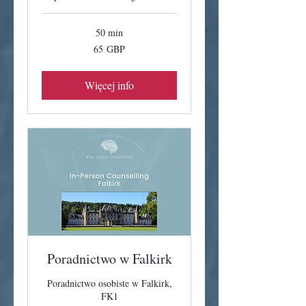
50 min
65
65 GBP
funtów
szterlingów
Więcej info
Poradnictwo w Falkirk
Poradnictwo osobiste w Falkirk,
FK1