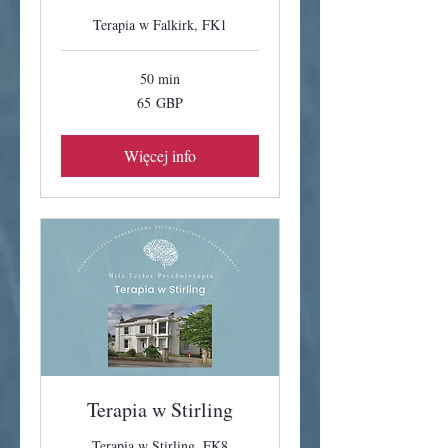
Terapia w Falkirk, FK1
50 min
65
65 GBP
funtów
szterlingów
Więcej info
Terapia w Stirling
Terapia w Stirling, FK8