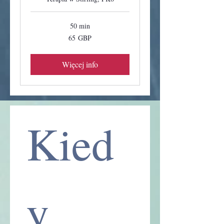
50 min
65
65 GBP
funtów
szterlingów
Więcej info
Kied
y 